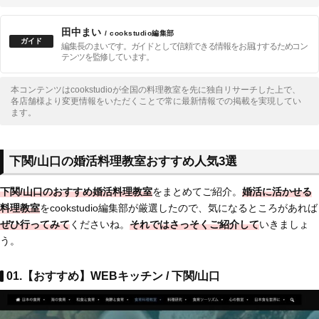
田中まい
/ cookstudio編集部
編集長のまいです。ガイドとして信頼できる情報をお届けするためコン
テンツを監修しています。
本コンテンツはcookstudioが全国の料理教室を先に独自リサーチした上で、
各店舗様より変更情報をいただくことで常に最新情報での掲載を実現してい
ます。
下関/山口の婚活料理教室おすすめ人気3選
下関/山口のおすすめ婚活料理教室
をまとめてご紹介。
婚活に活かせる
料理教室
をcookstudio編集部が厳選したので、気になるところがあれば
ぜひ行ってみて
くださいね。
それでは
さっそくご紹介して
いきましょ
う。
01.【おすすめ】WEBキッチン / 下関/山口