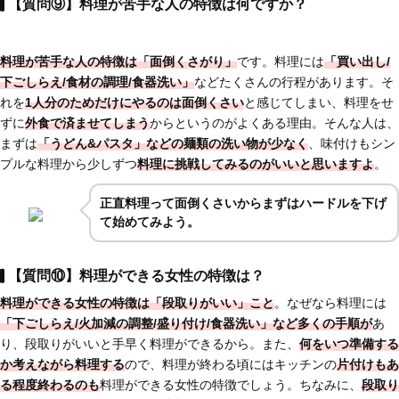
【質問⑨】料理が苦手な人の特徴は何ですか？
料理が苦手な人の特徴は「面倒くさがり」
です。料理には
「買い出し/
下ごしらえ/食材の調理/食器洗い」
などたくさんの行程があります。そ
れを
1人分のためだけにやるのは面倒くさい
と感じてしまい、料理をせ
ずに
外食で済ませてしまう
からというのがよくある理由。そんな人は、
まずは
「うどん&パスタ」などの麺類の洗い物が少なく
、味付けもシン
プルな料理から少しずつ
料理に挑戦してみるのがいいと思いますよ
。
正直料理って面倒くさいからまずはハードルを下げ
て始めてみよう。
【質問⑩】料理ができる女性の特徴は？
料理ができる女性の特徴は「段取りがいい」こと
。なぜなら料理には
「下ごしらえ/火加減の調整/盛り付け/食器洗い」など多くの手順が
あ
り、段取りがいいと手早く料理ができるから。また、
何をいつ準備する
か考えながら料理する
ので、料理が終わる頃にはキッチンの
片付けもあ
る程度終わるのも
料理ができる女性の特徴でしょう。ちなみに、
段取り