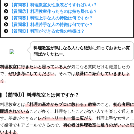
【質問⑥】料理教室女性服装どうすればいい？
【質問⑦】料理教室作ったものは持ち帰れる？
【質問⑧】料理上手な人の特徴は何ですか？
【質問⑨】料理苦手な人の特徴は何ですか？
【質問⑩】料理ができる女性の特徴は？
料理教室が気になる人なら絶対に知っておきたい質
問ばかりだねー。
料理教室に行きたいと思っている人
が気になる質問だけを厳選したの
で、
ぜひ参考にしてください
。それでは
順番にご紹介していきましょ
う
。
【質問①】料理教室とは何ですか？
料理教室とは
「料理の基本からプロに教わる」教室
のこと。
初心者用に
開講されている
ことが多く、料理をしたことがない人でも楽しく通えま
す。基礎ができると
レパートリーも一気に広がり
、料理上手な女性とし
て婚活でもアピールできるので、
初心者は料理教室に通うのがいいと思
いますよ
。