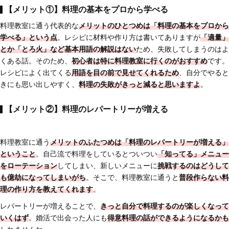
【メリット①】料理の基本をプロから学べる
料理教室に通う代表的な
メリットのひとつめは「料理の基本をプロから
学べる」という点
。レシピに材料や作り方は書いてありますが
「適量」
とか「とろ火」など基本用語の解説はない
ため、失敗してしまうのはよ
くある話。そのため、
初心者は特に料理教室に行くのがおすすめ
です。
レシピによく出てくる
用語を目の前で見せてくれるため
、自分でやると
きにも思い出しやすく、
料理の失敗がきっと減ると思いますよ
。
【メリット②】料理のレパートリーが増える
料理教室に通う
メリットのふたつめは「料理のレパートリーが増える」
ということ
。自己流で料理をしているとついつい
「知ってる」メニュー
をローテーション
してしまい、新しいメニューに
挑戦するのはどうして
も億劫になってしまいがち
。そこで、料理教室に通うと
普段作らない料
理の作り方を教えてくれます
。
レパートリーが増えることで、
きっと自分で料理するのが楽しくなって
いくはず
。婚活で出会った人にも
得意料理の話ができるようになるかも