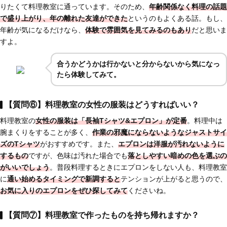
りたくて料理教室に通っています。そのため、
年齢関係なく料理の話題
で盛り上がり、年の離れた友達ができた
というのもよくある話。もし、
年齢が気になるだけなら、
体験で雰囲気を見てみるのもあり
だと思いま
すよ。
合うかどうかは行かないと分からないから気になっ
たら体験してみて。
【質問⑥】料理教室の女性の服装はどうすればいい？
料理教室の
女性の服装は「長袖Tシャツ&エプロン」が定番
。料理中は
腕まくりをすることが多く、
作業の邪魔にならないようなジャストサイ
ズのTシャツ
がおすすめです。また、
エプロンは洋服が汚れないように
するもの
ですが、色味は汚れた場合でも
落としやすい暗めの色を選ぶの
がいいでしょう
。普段料理するときにエプロンをしない人も、料理教室
に
通い始めるタイミングで新調すると
テンションが上がると思うので、
お気に入りのエプロンをぜひ探してみて
くださいね。
【質問⑦】料理教室で作ったものを持ち帰れますか？