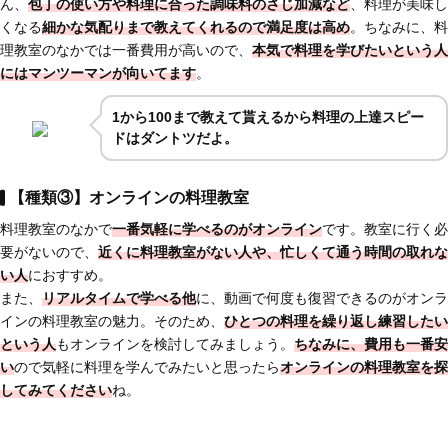
ん、
包丁の使い方や料理に合った調味料のさじ加減など
、料理が美味し
くなる
細かな気配りまで教えてくれるので満足度は高め
。ちなみに、料
理教室のなかでは一番費用が高いので、
本気で料理を学びたいという人
にはマンツーマンが向いてます
。
1から100まで教えて貰えるから料理の上達スピー
ドはダントツだよ。
【種類③】オンラインの料理教室
料理教室のなかで
一番気軽に学べるのがオンライン
です。教室に行く必
要がないので、
近くに料理教室がない人や、忙しくて通う時間の取れな
い人
におすすめ。
また、
リアルタイムで学べる他
に、動画で何度も復習できるのがオンラ
インの料理教室の魅力。そのため、
ひとつの料理を繰り返し練習したい
という人
もオンラインを検討してみましょう。
ちなみに、費用も一番安
い
ので気軽に料理を学んでみたいと思ったら
オンラインの料理教室を探
してみてください
ね。