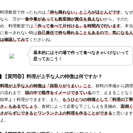
料理教室で作ったものは
「持ち帰れない」ところがほとんどです
。なぜ
なら、万が一
食中毒があっても教室側が責任を負えない
から。そのた
め、料理教室では
「作って食べて片付ける」を時間内で行います
。本当
に食べきれない時は
自己責任で持ち帰れることもあるので、気になる人
は確認してみて
くださいね。
基本的にはその場で作って食べなきゃいけないって
思っておこう！
【質問⑧】料理が上手な人の特徴は何ですか？
料理が上手な人の特徴は「段取りがうまい」こと
。材料の準備から調理
の流れまで、
頭の中で順序をイメージできている
ので、止まることなく
効率よく料理ができます。また、
もうひとつの特徴として「料理の丁寧
さ」もあるでしょう
。食材によって必要な下ごしらえを見極め、
面倒く
さがらずにできるとワンランク上の料理を作ることができる
と思います
よ。