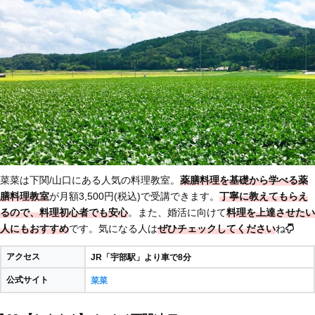
菜菜は下関/山口にある人気の料理教室。
薬膳料理を基礎から学べる薬
膳料理教室
が月額3,500円(税込)で受講できます。
丁寧に教えてもらえ
るので、料理初心者でも安心
。また、婚活に向けて
料理を上達させたい
人にもおすすめ
です。気になる人は
ぜひチェックしてください
ね
アクセス
JR「宇部駅」より車で8分
公式サイト
菜菜