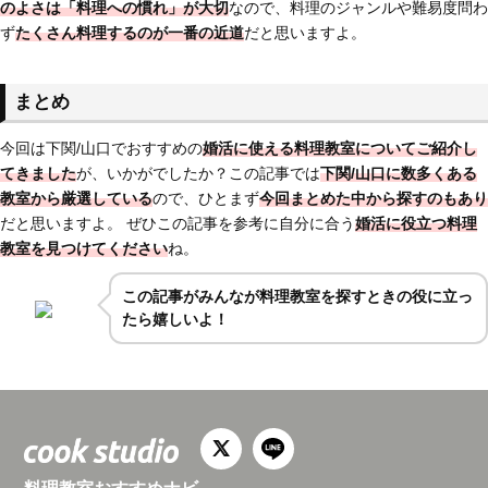
のよさは「料理への慣れ」が大切
なので、料理のジャンルや難易度問わ
ず
たくさん料理するのが一番の近道
だと思いますよ。
まとめ
今回は下関/山口でおすすめの
婚活に使える料理教室についてご紹介し
てきました
が、いかがでしたか？この記事では
下関/山口に数多くある
教室から厳選している
ので、ひとまず
今回まとめた中から探すのもあり
だと思いますよ。 ぜひこの記事を参考に自分に合う
婚活に役立つ料理
教室を見つけてください
ね。
この記事がみんなが料理教室を探すときの役に立っ
たら嬉しいよ！