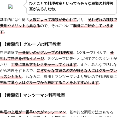
ひとことで料理教室といっても色々な種類の料理教
室があるんだね。
基本的には生徒の
人数によって種類が分かれて
おり、
それぞれの種類で
費用やメリットも異なる
ので、それについて
順番にご紹介していきま
す
。
【種類①】グループの料理教室
料理教室で
一番多いのがグループの料理教室
。1グループ3-4人で、
分
担して料理を作るイメージ
。各グループに先生とは別でアシスタントが
おり、
丁寧に進め方をレクチャーしてくれます
。また、みんなで話しな
がら料理をするので、
にぎやかな雰囲気の方が好きな人にはグループレ
ッスンもあり
。ちなみに、費用もマンツーマンより安いので料理教室に
初めて通う人はグループから検討することをおすすめします
。
【種類②】マンツーマン料理教室
料理の上達が一番早いのがマンツーマン
。基本的な調理方法はもちろ