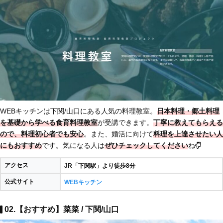
WEBキッチンは下関/山口にある人気の料理教室。
日本料理・郷土料理
を基礎から学べる食育料理教室
が受講できます。
丁寧に教えてもらえる
ので、料理初心者でも安心
。また、婚活に向けて
料理を上達させたい人
にもおすすめ
です。気になる人は
ぜひチェックしてください
ね
アクセス
JR「下関駅」より徒歩8分
公式サイト
WEBキッチン
02.【おすすめ】菜菜 / 下関/山口