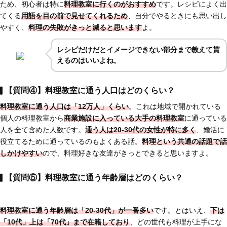
ため、初心者は特に
料理教室に行くのがおすすめ
です。レシピによく出
てくる
用語を目の前で見せてくれるため
、自分でやるときにも思い出し
やすく、
料理の失敗がきっと減ると思います
よ。
レシピだけだとイメージできない部分まで教えて貰
えるのはいいよね。
【質問④】料理教室に通う人口はどのくらい？
料理教室に通う人口は「12万人」くらい
。これは地域で開かれている
個人の料理教室から
商業施設に入っている大手の料理教室
に通っている
人を全て含めた人数です。
通う人は20-30代の女性が特に多く
、婚活に
役立てるために通っているのもよくある話。
料理という共通の話題で話
しかけやすい
ので、料理好きな友達がきっとできると思いますよ。
【質問⑤】料理教室に通う年齢層はどのくらい？
料理教室に通う年齢層は「20-30代」が一番多い
です。とはいえ、
下は
「10代」上は「70代」まで在籍しており
、どの世代も料理が上手にな