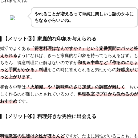
しれませんね。
やれることが増えるって単純に楽しいし話のタネに
もなるからいいね。
【メリット③】家庭的な印象を与えられる
婚活でよくある
「得意料理はなんですか？」という定番質問にパッと答
えられる
ようになれば、きっと家庭的な印象を持ってもらえるはず。も
ちろん、得意料理に正解はないのですが
和食＆中華など「作るのにちょ
っと手間がかかる」料理
をこの時に答えられると男性からの
好感度がぐ
っと上がります
。
和食＆中華は
「火加減」や「調味料のさじ加減」の調整が難しく
、おい
しく作るのが難しいとされているので、
料理教室でプロから教わるのが
おすすめ
です。
【メリット④】料理好きな男性に出会える
料理教室の生徒は女性がほとんど
ですが、たまに男性がいることも。も