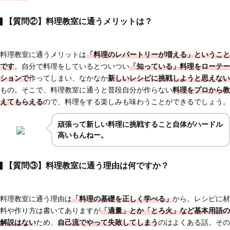
【質問②】料理教室に通うメリットは？
料理教室に通うメリットは
「料理のレパートリーが増える」ということ
です
。自分で料理をしているとついつい
「知っている」料理をローテー
ションで
作ってしまい、なかなか
新しいレシピに挑戦しようと思えない
もの。そこで、料理教室に通うと普段自分が作らない
料理をプロから教
えてもらえる
ので、料理をする楽しみも味わうことができるでしょう。
頑張って新しい料理に挑戦すること自体がハードル
高いもんねー。
【質問③】料理教室に通う理由は何ですか？
料理教室に通う理由は
「料理の基礎を正しく学べる」
から。レシピに材
料や作り方は書いてありますが
「適量」とか「とろ火」など基本用語の
解説はない
ため、
自己流でやって失敗してしまう
のはよくある話。その