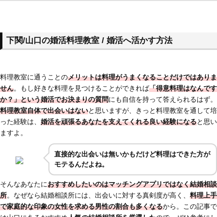
下関/山口の婚活料理教室 / 婚活へ活かす方法
料理教室に通うことの
メリットは料理がうまくなることだけではありま
せん
。もし好きな料理を見つけることができれば
「得意料理はなんです
か？」という婚活でお決まりの質問
にも自信を持って答えられるはず。
料理教室自体で出会いはない
と思いますが、きっと料理教室を通して培
った経験は、
婚活を頑張るあなたを支えてくれる良い経験になる
と思い
ますよ。
直接的な出会いは無いかもだけど料理はできた方が
モテるんだよね。
そんなあなたに
おすすめしたいのはマッチングアプリではなく結婚相談
所
。なぜなら結婚相談所には、出会いに対する真剣度が高く、
料理上手
で家庭的な印象の女性を求める男性の割合も多くなる
から。この記事で