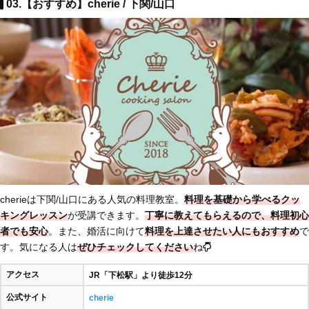
03.【おすすめ】cherie / 下関/山口
cherieは下関/山口にある人気の料理教室。
料理を基礎から学べるクッ
キングレッスン
が受講できます。
丁寧に教えてもらえるので、料理初心
者でも安心
。また、婚活に向けて
料理を上達させたい人にもおすすめ
で
す。気になる人は
ぜひチェックしてください
ね
アクセス
JR「下松駅」より徒歩12分
公式サイト
cherie