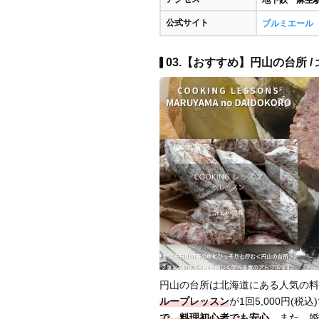
公式サイト
プルミエール
03.【おすすめ】円山の台所 /
円山の台所は北海道にある人気の料
ループレッスン
が1回5,000円(税
で、料理初心者でも安心
。また、婚