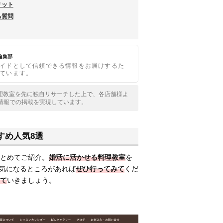
リット
る質問
o編集部
イドとして信頼できる情報をお届けするた
ています。
国の料理教室を先に独自リサーチした上で、各店舗様よ
情報での掲載を実現しています。
すめ人気8選
とめてご紹介。
婚活に活かせる料理教室
を
で、気になるところがあれば
ぜひ行ってみて
くだ
て
いきましょう。