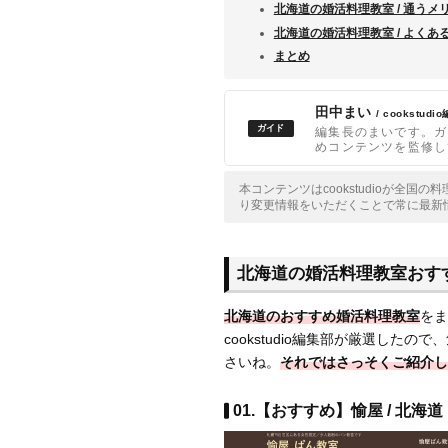
北海道の婚活料理教室 / 通うメ
北海道の婚活料理教室 / よくあ
まとめ
田中まい
/ cookstudi
編集長のまいです。ガ
めコンテンツを監修し
本コンテンツはcookstudioが全
り変更情報をいただくことで常に最新
北海道の婚活料理教室おす
北海道のおすすめ婚活料理教室
をま
cookstudio編集部が厳選したの
さいね。
それでは
さっそくご紹介し
01.【おすすめ】愉屋 / 北海道