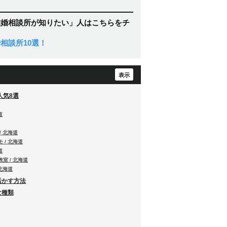
結婚相談所が知りたい」人はこちらをチ
相談所10選！
人気8選
道
/ 北海道
 / 北海道
道
室 / 北海道
北海道
活かす方法
な種類