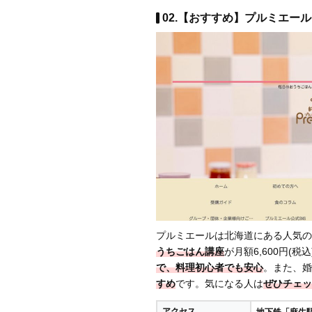
02.【おすすめ】プルミエール 
プルミエールは北海道にある人気の
うちごはん講座
が月額6,600円(
で、料理初心者でも安心
。また、婚
すめ
です。気になる人は
ぜひチェッ
アクセス
地下鉄「麻生